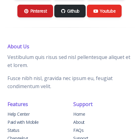
Pinterest
Github
Youtube
About Us
Vestibulum quis risus sed nisl pellentesque aliquet et
et lorem.
Fusce nibh nisl, gravida nec ipsum eu, feugiat
condimentum velit.
Features
Support
Help Center
Home
Paid with Mobile
About
Status
FAQs
Changelog
Support