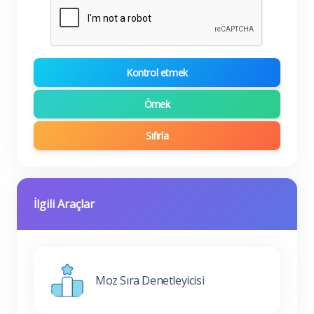
Kontrol etmek
Örnek
Sıfırla
İlgili Araçlar
Moz Sıra Denetleyicisi