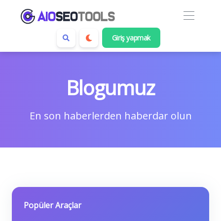
Giriş yapmak
Blogumuz
En son haberlerden haberdar olun
Popüler Araçlar