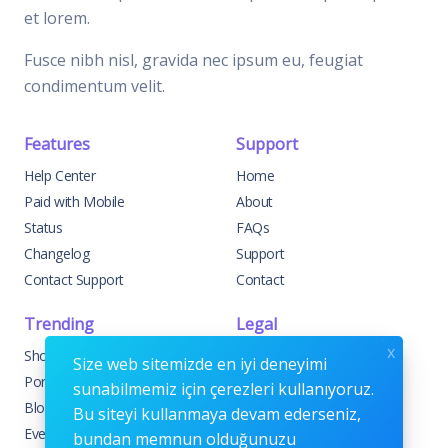
et lorem.
Fusce nibh nisl, gravida nec ipsum eu, feugiat
condimentum velit.
Features
Support
Help Center
Home
Paid with Mobile
About
Status
FAQs
Changelog
Support
Contact Support
Contact
Trending
Legal
x
Shop
Knowledge Center
Size web sitemizde en iyi deneyimi
Portfolio
Custom Development
sunabilmemiz için çerezleri kullanıyoruz.
Blog
Sponsorships
Bu siteyi kullanmaya devam ederseniz,
Events
Terms & Conditions
bundan memnun olduğunuzu