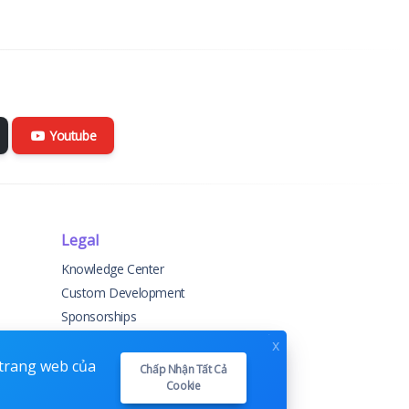
Youtube
Legal
Knowledge Center
Custom Development
Sponsorships
Terms & Conditions
x
Privacy Policy
 trang web của
Chấp Nhận Tất Cả
Cookie