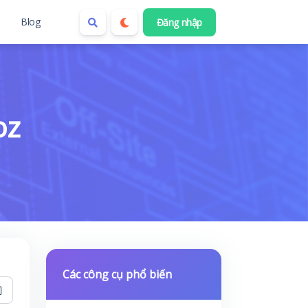
Blog
Đăng nhập
oz
Các công cụ phổ biến