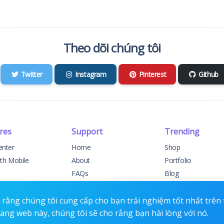
Theo dõi chúng tôi
Twitter
Instagram
Pinterest
Github
res
Support
Trending
enter
Home
Shop
ith Mobile
About
Portfolio
FAQs
Blog
elog
Support
Events
t Support
Contact
Forums
rằng chúng tôi cung cấp cho bạn trải nghiệm tốt nhất trên
rang web này, chúng tôi sẽ cho rằng bạn hài lòng với nó.