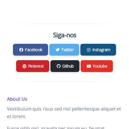
Siga-nos
Facebook
Twitter
Instagram
Pinterest
Github
Youtube
About Us
Vestibulum quis risus sed nisl pellentesque aliquet et
et lorem.
Fusce nibh nisl, gravida nec ipsum eu, feugiat