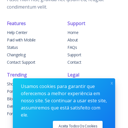
condimentum velit.
Features
Support
Help Center
Home
Paid with Mobile
About
Status
FAQs
Changelog
Support
Contact Support
Contact
Trending
Legal
x
Shop
Knowledge Center
Usamos cookies para garantir que
Portfolio
Custom Development
oferecemos a melhor experiência em
Blog
Sponsorships
nosso site. Se continuar a usar este site,
Events
Terms & Conditions
assumiremos que está satisfeito com
Forums
Privacy Policy
ele.
Aceita Todos Os Cookies